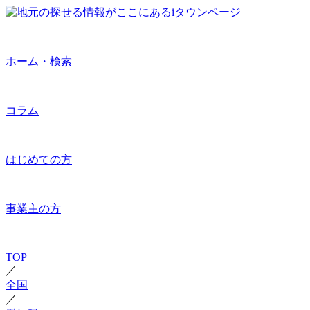
ホーム・検索
コラム
はじめての方
事業主の方
TOP
／
全国
／