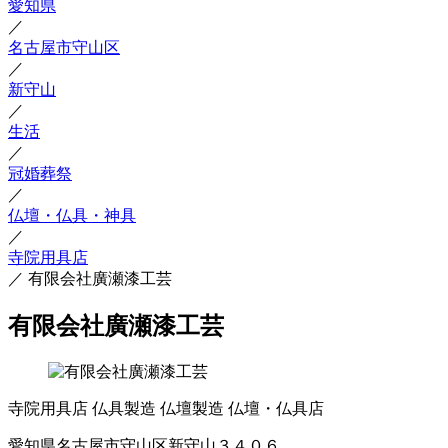
愛知県
／
名古屋市守山区
／
新守山
／
生活
／
冠婚葬祭
／
仏壇・仏具・神具
／
寺院用具店
／
有限会社廣瀬漆工芸
有限会社廣瀬漆工芸
寺院用具店
仏具製造
仏壇製造
仏壇・仏具店
愛知県名古屋市守山区新守山３４０６