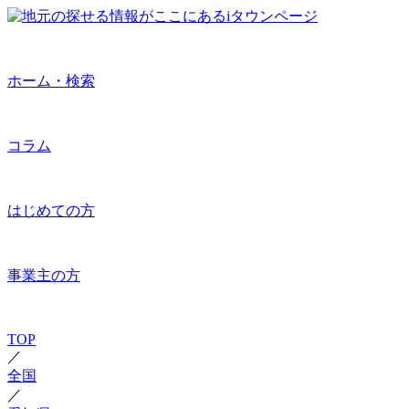
ホーム・検索
コラム
はじめての方
事業主の方
TOP
／
全国
／