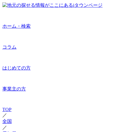
ホーム・検索
コラム
はじめての方
事業主の方
TOP
／
全国
／