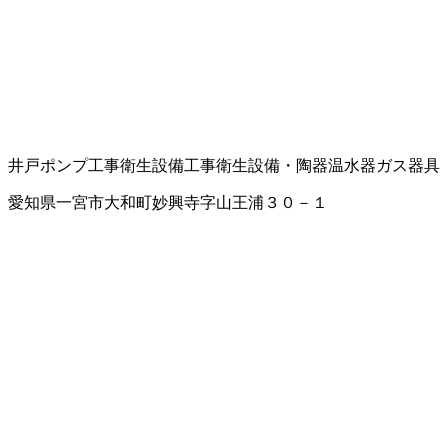
井戸ポンプ工事
衛生設備工事
衛生設備・陶器
温水器
ガス器具
愛知県一宮市大和町妙興寺字山王浦３０－１