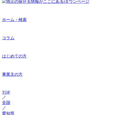
ホーム・検索
コラム
はじめての方
事業主の方
TOP
／
全国
／
愛知県