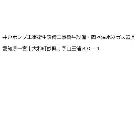
井戸ポンプ工事
衛生設備工事
衛生設備・陶器
温水器
ガス器具
愛知県一宮市大和町妙興寺字山王浦３０－１