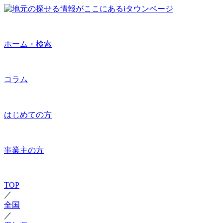
ホーム・検索
コラム
はじめての方
事業主の方
TOP
／
全国
／