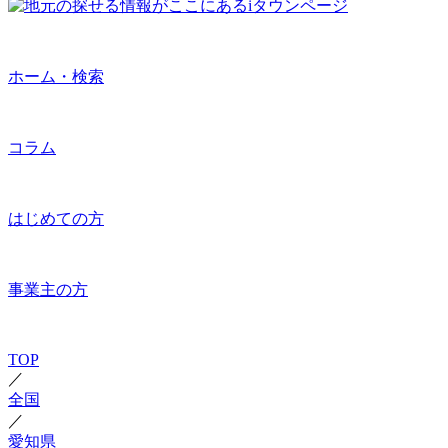
ホーム・検索
コラム
はじめての方
事業主の方
TOP
／
全国
／
愛知県