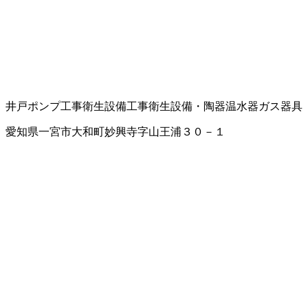
井戸ポンプ工事
衛生設備工事
衛生設備・陶器
温水器
ガス器具
愛知県一宮市大和町妙興寺字山王浦３０－１