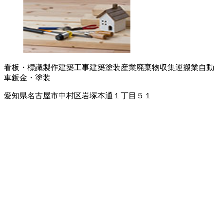
看板・標識製作
建築工事
建築塗装
産業廃棄物収集運搬業
自動
車鈑金・塗装
愛知県名古屋市中村区岩塚本通１丁目５１