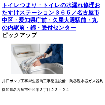
トイレつまり・トイレの水漏れ修理お
たすけステーション３６５／名古屋市
中区・愛知県庁前・久屋大通駅前・丸
の内駅前・錦・受付センター
ピックアップ
井戸ポンプ工事
衛生設備工事
衛生設備・陶器
温水器
ガス器具
愛知県名古屋市中区栄３丁目２３－２４