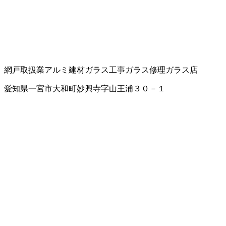
網戸取扱業
アルミ建材
ガラス工事
ガラス修理
ガラス店
愛知県一宮市大和町妙興寺字山王浦３０－１