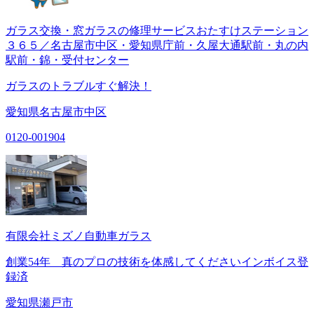
ガラス交換・窓ガラスの修理サービスおたすけステーション
３６５／名古屋市中区・愛知県庁前・久屋大通駅前・丸の内
駅前・錦・受付センター
ガラスのトラブルすぐ解決！
愛知県名古屋市中区
0120-001904
有限会社ミズノ自動車ガラス
創業54年 真のプロの技術を体感してくださいインボイス登
録済
愛知県瀬戸市