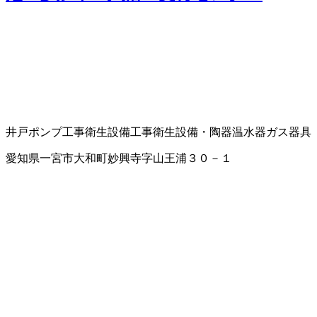
井戸ポンプ工事
衛生設備工事
衛生設備・陶器
温水器
ガス器具
愛知県一宮市大和町妙興寺字山王浦３０－１