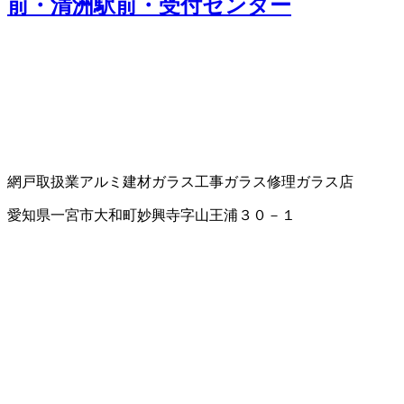
前・清洲駅前・受付センター
網戸取扱業
アルミ建材
ガラス工事
ガラス修理
ガラス店
愛知県一宮市大和町妙興寺字山王浦３０－１