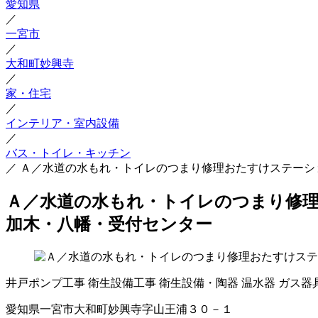
愛知県
／
一宮市
／
大和町妙興寺
／
家・住宅
／
インテリア・室内設備
／
バス・トイレ・キッチン
／
Ａ／水道の水もれ・トイレのつまり修理おたすけステーシ
Ａ／水道の水もれ・トイレのつまり修理
加木・八幡・受付センター
井戸ポンプ工事
衛生設備工事
衛生設備・陶器
温水器
ガス器
愛知県一宮市大和町妙興寺字山王浦３０－１