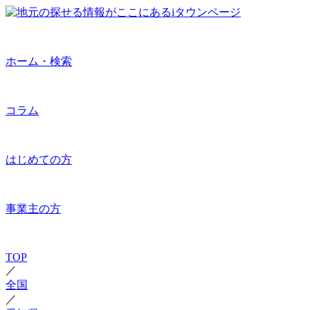
ホーム・検索
コラム
はじめての方
事業主の方
TOP
／
全国
／