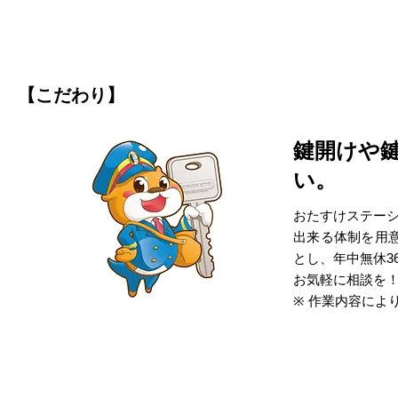
【こだわり】
鍵開けや
い。
おたすけステーシ
出来る体制を用
とし、年中無休3
お気軽に相談を
※ 作業内容によ