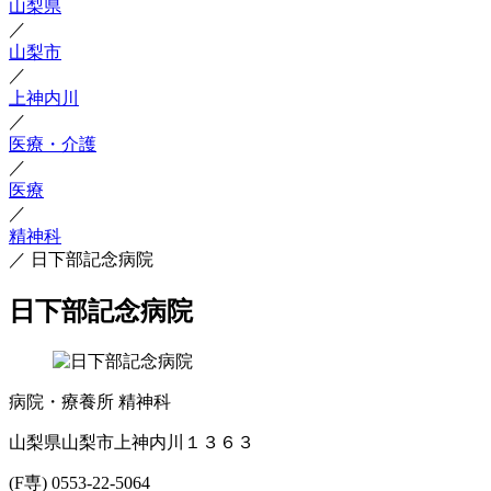
山梨県
／
山梨市
／
上神内川
／
医療・介護
／
医療
／
精神科
／
日下部記念病院
日下部記念病院
病院・療養所
精神科
山梨県山梨市上神内川１３６３
(F専) 0553-22-5064