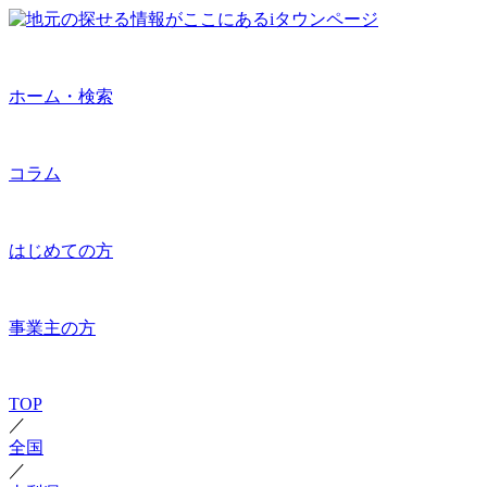
ホーム・検索
コラム
はじめての方
事業主の方
TOP
／
全国
／