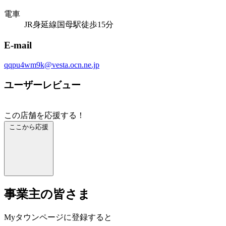
電車
JR身延線国母駅徒歩15分
E-mail
qqpu4wm9k@vesta.ocn.ne.jp
ユーザーレビュー
この店舗を応援する！
ここから応援
事業主の皆さま
Myタウンページに登録すると