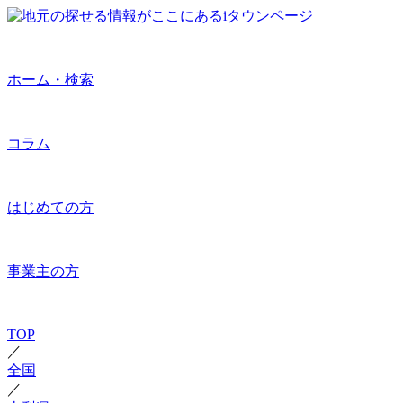
ホーム・検索
コラム
はじめての方
事業主の方
TOP
／
全国
／