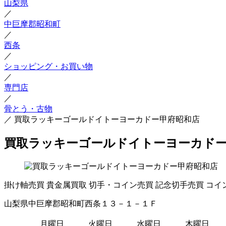
山梨県
／
中巨摩郡昭和町
／
西条
／
ショッピング・お買い物
／
専門店
／
骨とう・古物
／
買取ラッキーゴールドイトーヨーカドー甲府昭和店
買取ラッキーゴールドイトーヨーカド
掛け軸売買
貴金属買取
切手・コイン売買
記念切手売買
コイ
山梨県中巨摩郡昭和町西条１３－１－１Ｆ
月曜日
火曜日
水曜日
木曜日