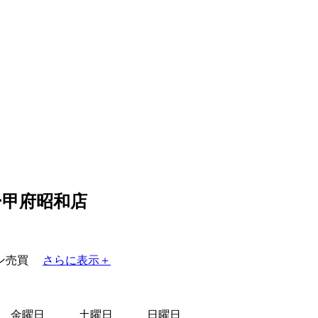
ー甲府昭和店
ン売買
さらに表示＋
金曜日
土曜日
日曜日