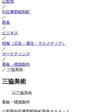
山梨県
／
中巨摩郡昭和町
／
西条
／
ビジネス
／
情報（広告・通信・マスメディア）
／
マーケティング
／
看板・標識製作
／
三協美術
三協美術
看板・標識製作
山梨県中巨摩郡昭和町西条９５４－１