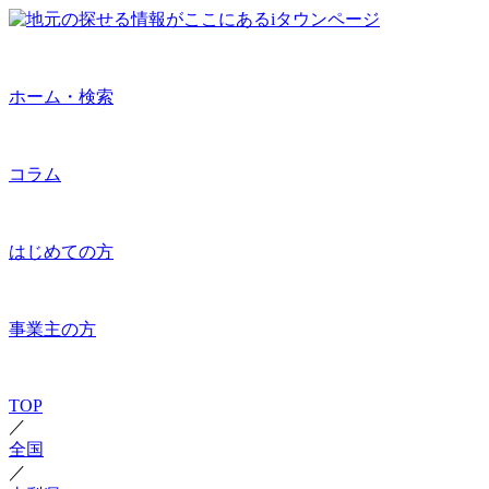
ホーム・検索
コラム
はじめての方
事業主の方
TOP
／
全国
／