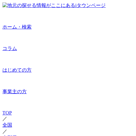
ホーム・検索
コラム
はじめての方
事業主の方
TOP
／
全国
／