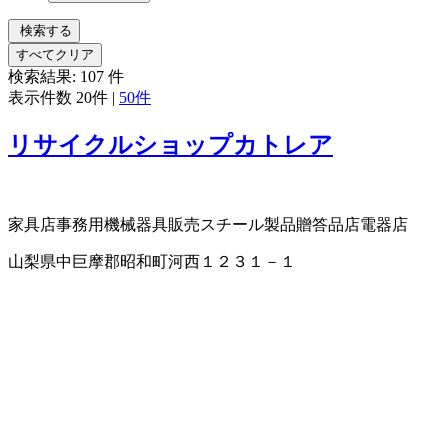
検索する
すべてクリア
検索結果:
107
件
表示件数
20件
|
50件
リサイクルショップカトレア
家具店
事務用機械器具販売
スチール製品
贈答品店
電器店
山梨県中巨摩郡昭和町河西１２３１－１