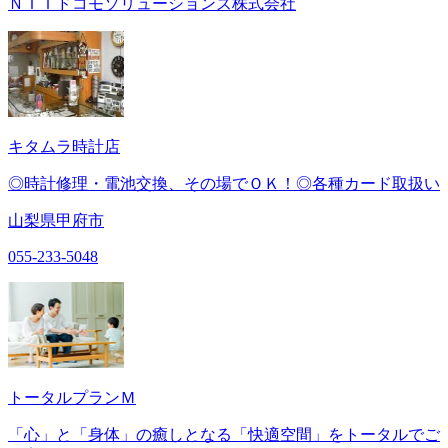
ＮＴＴドコモソリューションズ株式会社
キタムラ時計店
◎時計修理・電池交換、その場でＯＫ！◎各種カード取扱い
山梨県甲府市
055-233-5048
トータルプランＭ
「心」と「身体」の癒しとなる「快適空間」をトータルでご