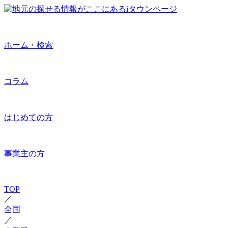
ホーム・検索
コラム
はじめての方
事業主の方
TOP
／
全国
／