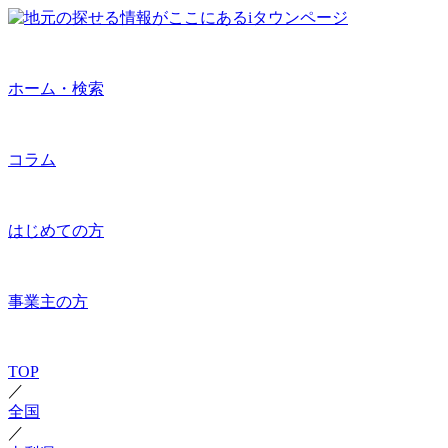
ホーム・検索
コラム
はじめての方
事業主の方
TOP
／
全国
／