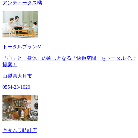
アンティークス橘
トータルプランＭ
「心」と「身体」の癒しとなる「快適空間」をトータルでご
提案！
山梨県大月市
0554-23-1020
キタムラ時計店