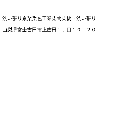
洗い張り
京染
染色工業
染物
染物・洗い張り
山梨県富士吉田市上吉田１丁目１０－２０