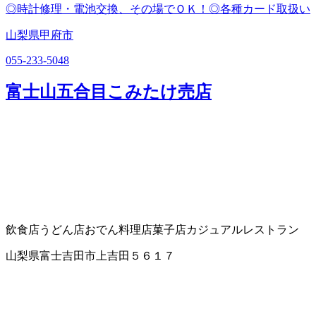
◎時計修理・電池交換、その場でＯＫ！◎各種カード取扱い
山梨県甲府市
055-233-5048
富士山五合目こみたけ売店
飲食店
うどん店
おでん料理店
菓子店
カジュアルレストラン
山梨県富士吉田市上吉田５６１７