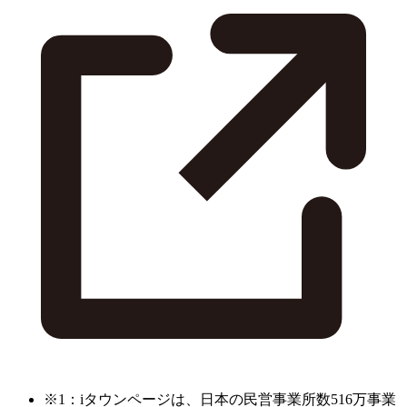
※1：iタウンページは、日本の民営事業所数516万事業