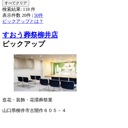
すべてクリア
検索結果:
118
件
表示件数
20件
|
50件
ピックアップとは？
すおう葬祭柳井店
ピックアップ
造花・装飾・花環
葬祭業
山口県柳井市古開作６０５－４