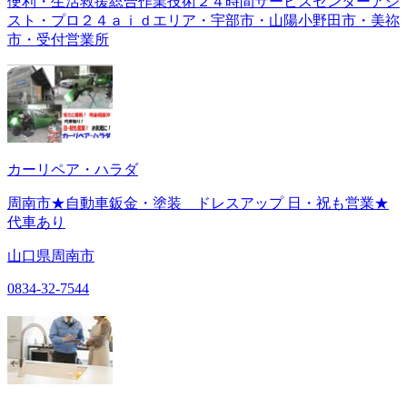
便利・生活救援総合作業技術２４時間サービスセンターアシ
スト・プロ２４ａｉｄエリア・宇部市・山陽小野田市・美祢
市・受付営業所
カーリペア・ハラダ
周南市★自動車鈑金・塗装 ドレスアップ 日・祝も営業★
代車あり
山口県周南市
0834-32-7544