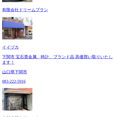
有限会社ドリームプラン
イイヅカ
下関市 宝石貴金属、時計、ブランド品 高価買い取りいたし
ます！
山口県下関市
083-222-5916