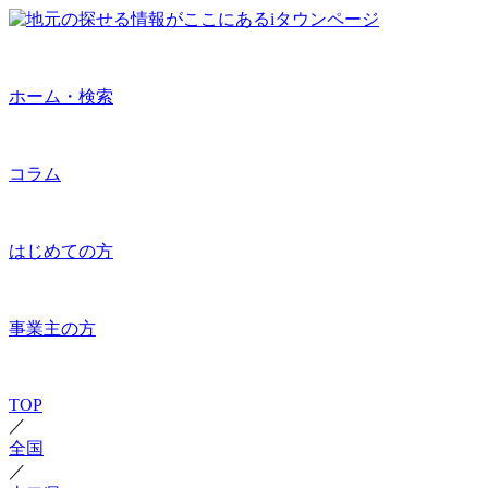
ホーム・検索
コラム
はじめての方
事業主の方
TOP
／
全国
／