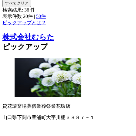
すべてクリア
検索結果:
36
件
表示件数
20件
|
50件
ピックアップとは？
株式会社むらた
ピックアップ
貸花環
斎場
葬儀業
葬祭業
花環店
山口県下関市豊浦町大字川棚３８８７－１