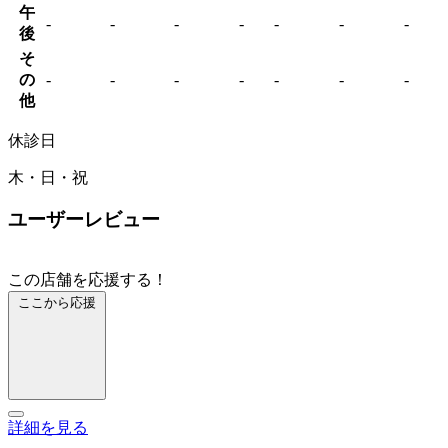
午
-
-
-
-
-
-
-
後
そ
の
-
-
-
-
-
-
-
他
休診日
木・日・祝
ユーザーレビュー
この店舗を応援する！
ここから応援
詳細を見る