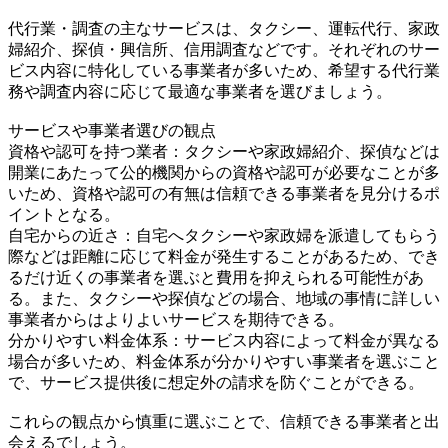
代行業・調査の主なサービスは、タクシー、運転代行、家政
婦紹介、探偵・興信所、信用調査などです。それぞれのサー
ビス内容に特化している事業者が多いため、希望する代行業
務や調査内容に応じて最適な事業者を選びましょう。
サービスや事業者選びの観点
資格や認可を持つ業者：タクシーや家政婦紹介、探偵などは
開業にあたって公的機関からの資格や認可が必要なことが多
いため、資格や認可の有無は信頼できる事業者を見分けるポ
イントとなる。
自宅からの近さ：自宅へタクシーや家政婦を派遣してもらう
際などは距離に応じて料金が発生することがあるため、でき
るだけ近くの事業者を選ぶと費用を抑えられる可能性があ
る。また、タクシーや探偵などの場合、地域の事情に詳しい
事業者からはよりよいサービスを期待できる。
分かりやすい料金体系：サービス内容によって料金が異なる
場合が多いため、料金体系が分かりやすい事業者を選ぶこと
で、サービス提供後に想定外の請求を防ぐことができる。
これらの観点から慎重に選ぶことで、信頼できる事業者と出
会えるでしょう。