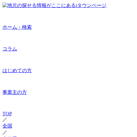
ホーム・検索
コラム
はじめての方
事業主の方
TOP
／
全国
／