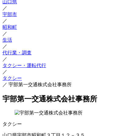
山口県
／
宇部市
／
昭和町
／
生活
／
代行業・調査
／
タクシー・運転代行
／
タクシー
／
宇部第一交通株式会社事務所
宇部第一交通株式会社事務所
タクシー
山口県宇部市昭和町３丁目１２－３５