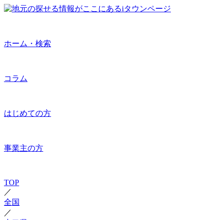
ホーム・検索
コラム
はじめての方
事業主の方
TOP
／
全国
／