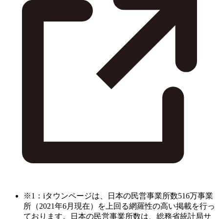
※1：iタウンページは、日本の民営事業所数516万事業
所（2021年6月現在）を上回る網羅性の高い掲載を行っ
ております。日本の民営事業所数は、総務省統計局サ