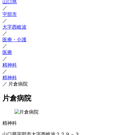
山口県
／
宇部市
／
大字西岐波
／
医療・介護
／
医療
／
精神科
／
精神科
／
片倉病院
片倉病院
精神科
山口県宇部市大字西岐波２２９－３