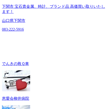
下関市 宝石貴金属、時計、ブランド品 高価買い取りいたし
ます！
山口県下関市
083-222-5916
でんきの救Ｑ車
恵愛会柳井病院