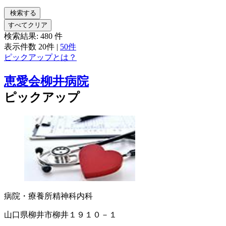
検索する
すべてクリア
検索結果:
480
件
表示件数
20件
|
50件
ピックアップとは？
恵愛会柳井病院
ピックアップ
病院・療養所
精神科
内科
山口県柳井市柳井１９１０－１