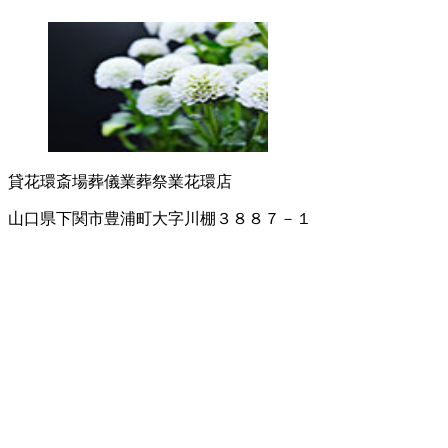
貸花環
斎場
葬儀業
葬祭業
花環店
山口県下関市豊浦町大字川棚３８８７－１