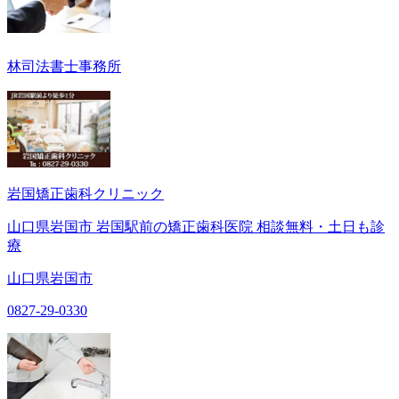
林司法書士事務所
岩国矯正歯科クリニック
山口県岩国市 岩国駅前の矯正歯科医院 相談無料・土日も診
療
山口県岩国市
0827-29-0330