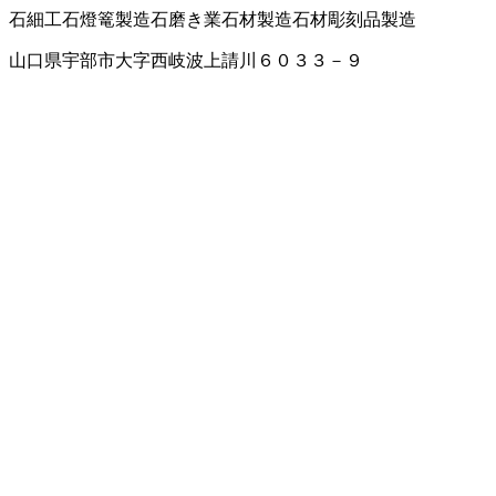
石細工
石燈篭製造
石磨き業
石材製造
石材彫刻品製造
山口県宇部市大字西岐波上請川６０３３－９