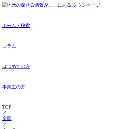
ホーム・検索
コラム
はじめての方
事業主の方
TOP
／
全国
／