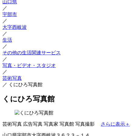
山口県
／
宇部市
／
大字西岐波
／
生活
／
その他の生活関連サービス
／
写真・ビデオ・スタジオ
／
芸術写真
／
くにひろ写真館
くにひろ写真館
芸術写真
広告写真
写真家
写真館
写真撮影
さらに表示＋
山口県宇部市大字西岐波３６２３－１４