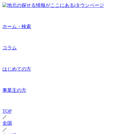
ホーム・検索
コラム
はじめての方
事業主の方
TOP
／
全国
／