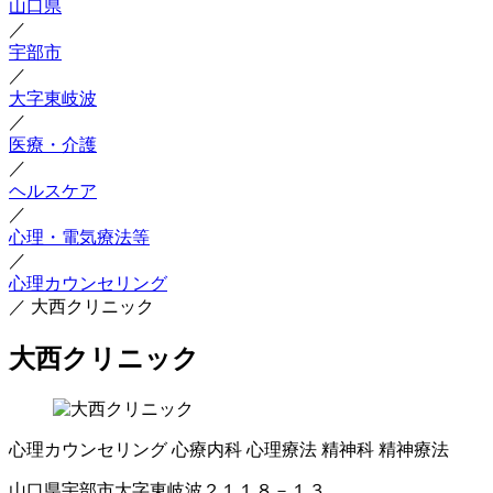
山口県
／
宇部市
／
大字東岐波
／
医療・介護
／
ヘルスケア
／
心理・電気療法等
／
心理カウンセリング
／
大西クリニック
大西クリニック
心理カウンセリング
心療内科
心理療法
精神科
精神療法
山口県宇部市大字東岐波２１１８－１３