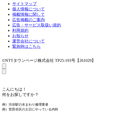
サイトマップ
個人情報について
掲載情報に関して
広告掲載のご案内
広告・サービス取扱い規約
利用規約
お知らせ
運営会社について
緊急時はこちら
©NTTタウンページ株式会社 TP25-193号【261029】
こんにちは！
何をお探しですか？
例）渋谷駅の水まわり修理業者
例）世田谷区の土日にやっている内科