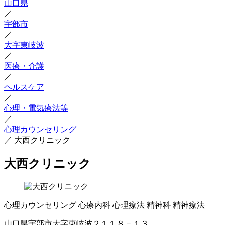
山口県
／
宇部市
／
大字東岐波
／
医療・介護
／
ヘルスケア
／
心理・電気療法等
／
心理カウンセリング
／
大西クリニック
大西クリニック
心理カウンセリング
心療内科
心理療法
精神科
精神療法
山口県宇部市大字東岐波２１１８－１３