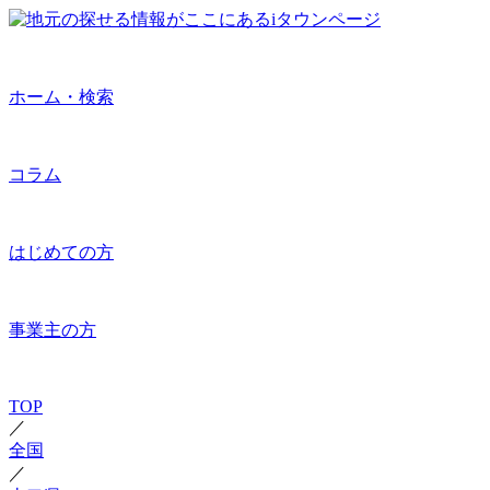
ホーム・検索
コラム
はじめての方
事業主の方
TOP
／
全国
／