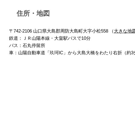
住所・地図
〒742-2106 山口県大島郡周防大島町大字小松558 （
大きな地
鉄道：ＪＲ山陽本線・大畠駅バスで10分
バス：石丸停留所
車：山陽自動車道「玖珂IC」から大島大橋をわたり右折（約3