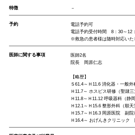
特徴
－
予約
電話予約可
電話予約受付時間 8：30～12：3
※救急の患者様は随時対応いた
医師に関する事項
医師2名
院長 岡原仁志
【略歴】
Ｓ61.4～Ｈ11.6 消化器・一
Ｈ11.7～ ホスピス研修（聖
Ｈ11.8～Ｈ11.12 呼吸器科（
Ｈ12.1～Ｈ15.6 整形外
Ｈ15.7～Ｈ16.3 岡原医院 副院
Ｈ16.4～ おげんきクリニック