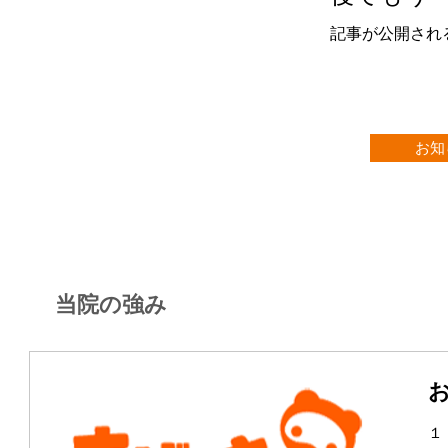
記事が公開され
お知
当院の強み
１