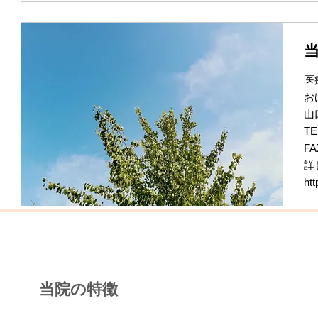
医
お
山
TE
FA
詳
htt
当院の特徴