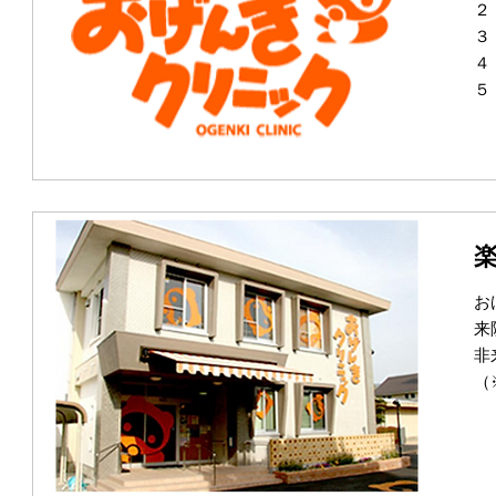
２
３
４
５
お
来
非
（