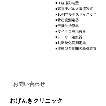
■Ｘ線撮影装置
■高電圧パルス電流装置
■16列マルチスライスＣＴ
■骨密度測定器
■干渉波治療器
■マイクロ波治療器
■レーザー治療器
■動脈硬化度測定器
■能動型自動間欠牽引装置
お問い合わせ
おげんきクリニック