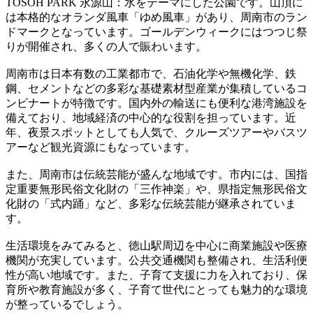
TOSOH PARK 永源山：水をテーマにした公園です。山頂に
は本格的なオランダ風車「ゆめ風車」があり、周南市のラン
ドマークとなっています。ゴールデンウィークにはつつじ祭
りが開催され、多くの人で賑わいます。
周南市は日本有数の工業都市で、石油化学や無機化学、鉄
鋼、セメントなどの多彩な基礎素材型産業が集積しているコ
ンビナートが特徴です。国内外の輸送にも便利な港湾施設を
備えており、地域経済の中心的な役割を担っています。近
年、夜景スポットとしても人気で、クルーズツアーやバスツ
アーなど観光資源にもなっています。
また、周南市は伝統芸能が盛んな地域です。市内には、国指
定重要無形民俗文化財の「三作神楽」や、県指定無形民俗文
化財の「式内踊」など、多彩な伝統芸能が継承されていま
す。
生活環境をみてみると、徳山駅周辺を中心に商業施設や医療
機関が充実しています。公共交通機関も整備され、生活利便
性が高い地域です。また、子育て支援に力を入れており、保
育所や教育施設が多く、子育て世代にとっても魅力的な環境
が整っているでしょう。