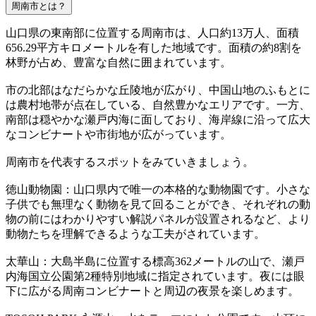
周南市とは？
山口県の東南部に位置する周南市は、人口約13万人、面積
656.29平方キロメートルを有した地域です。面積の約8割を
林野が占め、豊富な自然に囲まれています。
市の北部はなだらかな丘陵地が広がり、中国山地のふもとに
は農村地帯が点在している、自然豊かなエリアです。一方、
南部は穏やかな瀬戸内海に面しており、海岸線に沿って広大
なコンビナートや市街地が広がっています。
周南市を代表するスポットをみていきましょう。
徳山動物園：山口県内で唯一の本格的な動物園です。小さな
子供でも無理なく動物を見て回ることができ、それぞれの動
物の前にはわかりやすい解説パネルが設置されるなど、より
動物たちを理解できるような工夫がされています。
太華山：大島半島に位置する標高362メートルの山で、瀬戸
内海国立公園第2種特別地域に指定されています。夜には眼
下に広がる周南コンビナートと周辺の夜景を楽しめます。