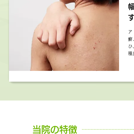
ア
癬
ひ
種
当院の特徴