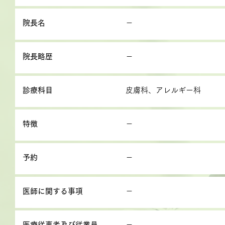
院長名
－
院長略歴
－
診療科目
皮膚科、アレルギー科
特徴
－
予約
－
医師に関する事項
－
医療従事者及び従業員
－