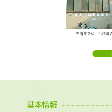
三浦皮フ科 毛利町
基本情報