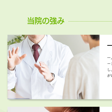
当院の強み
一
ー
し
が