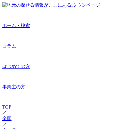
ホーム・検索
コラム
はじめての方
事業主の方
TOP
／
全国
／