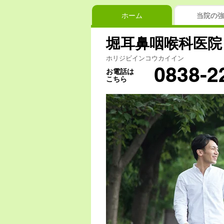
ホーム
当院の
堀耳鼻咽喉科医院
ホリジビインコウカイイン
0838-2
お電話は
こちら