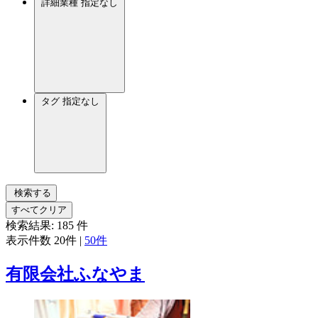
詳細業種
指定なし
タグ
指定なし
検索する
すべてクリア
検索結果:
185
件
表示件数
20件
|
50件
有限会社ふなやま