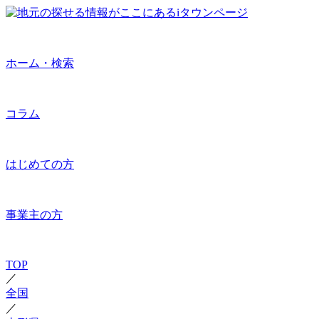
ホーム・検索
コラム
はじめての方
事業主の方
TOP
／
全国
／