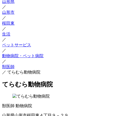
山形県
／
山形市
／
桜田東
／
生活
／
ペットサービス
／
動物病院・ペット病院
／
獣医師
／
てらむら動物病院
てらむら動物病院
獣医師
動物病院
山形県山形市桜田東４丁目９－２９