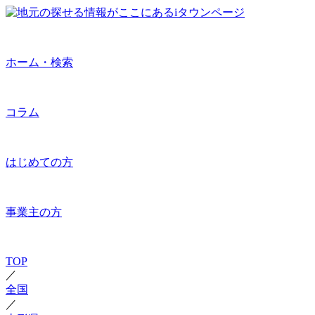
ホーム・検索
コラム
はじめての方
事業主の方
TOP
／
全国
／