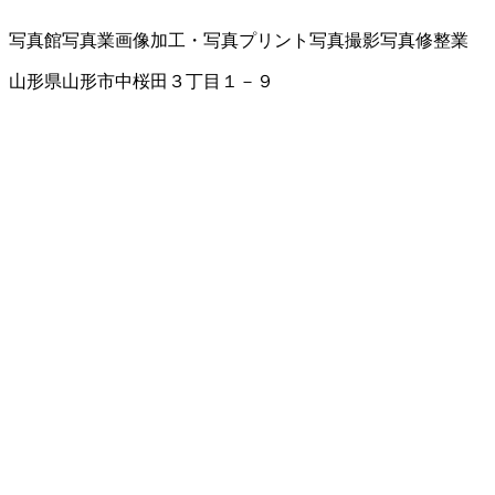
写真館
写真業
画像加工・写真プリント
写真撮影
写真修整業
山形県山形市中桜田３丁目１－９