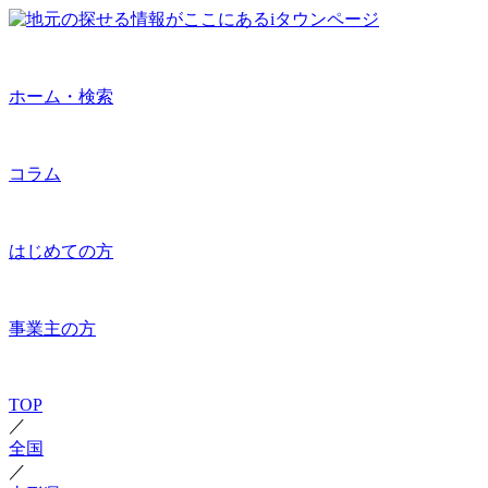
ホーム・検索
コラム
はじめての方
事業主の方
TOP
／
全国
／