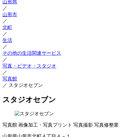
山形県
／
山形市
／
北町
／
生活
／
その他の生活関連サービス
／
写真・ビデオ・スタジオ
／
写真館
／
スタジオセブン
スタジオセブン
写真館
画像加工・写真プリント
写真撮影
写真修整業
山形県山形市北町４丁目４－１