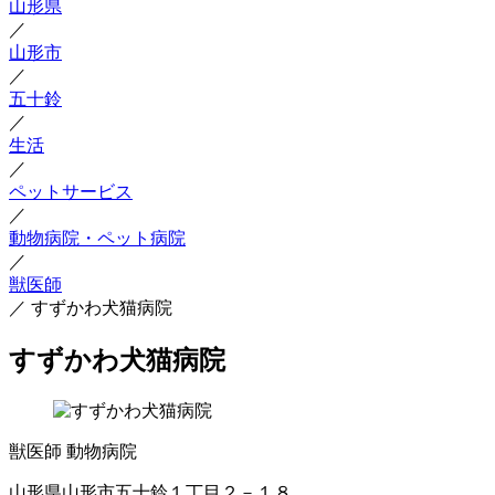
山形県
／
山形市
／
五十鈴
／
生活
／
ペットサービス
／
動物病院・ペット病院
／
獣医師
／
すずかわ犬猫病院
すずかわ犬猫病院
獣医師
動物病院
山形県山形市五十鈴１丁目２－１８