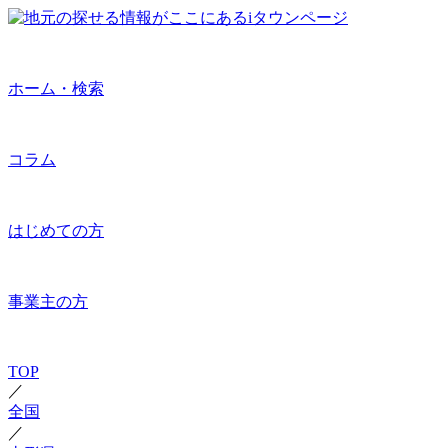
ホーム・検索
コラム
はじめての方
事業主の方
TOP
／
全国
／