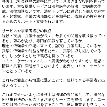
弁護士は社会秩序の維持に向けて、さまざまな役割を担って
います。主な提供サービスは法的紛争の解決、契約書の作
成、法律相談などです。法的トラブルに遭遇した個人や経営
者・起業家、企業の法務部などを相手に、依頼者の権利を守
るためのサポート・支援を行います。
サービスや事業者選びの観点
経験・実績：弁護士歴が長く、数多くの問題を取り扱ってい
るか。強みがあり、専門的知識を有しているか
理念：依頼者の立場に立って、誠実に弁護活動しているか。
真摯に依頼者の利益を守るために、真摯に取り組んでいる
か。しっかりとした正義感を持っているか
コミュニケーションスキル：説明がわかりやすいか。意思・
情報の共有に問題が生じないよう、必要なコミュニケーショ
ンととっているか
これらの観点から慎重に選ぶことで、信頼できる事業者と出
会えるでしょう。
これまで延べたように弁護士は法律の専門家として、法的な
困り事解決のためのさまざまなサービスを提供します。ニー
ズや目的に合った選択をすることで、良い事業者を見つけら