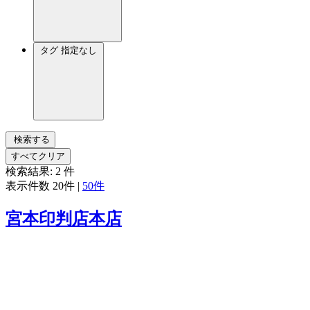
タグ
指定なし
検索する
すべてクリア
検索結果:
2
件
表示件数
20件
|
50件
宮本印判店本店