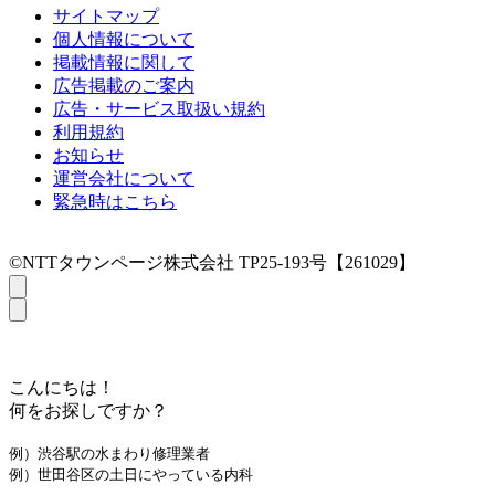
サイトマップ
個人情報について
掲載情報に関して
広告掲載のご案内
広告・サービス取扱い規約
利用規約
お知らせ
運営会社について
緊急時はこちら
©NTTタウンページ株式会社 TP25-193号【261029】
こんにちは！
何をお探しですか？
例）渋谷駅の水まわり修理業者
例）世田谷区の土日にやっている内科