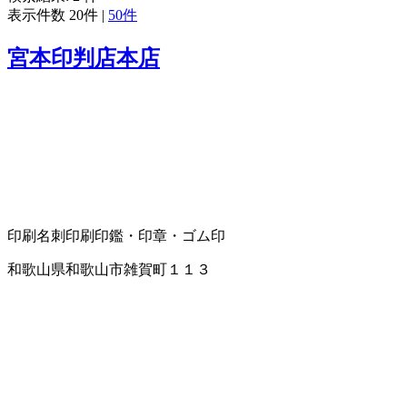
表示件数
20件
|
50件
宮本印判店本店
印刷
名刺印刷
印鑑・印章・ゴム印
和歌山県和歌山市雑賀町１１３