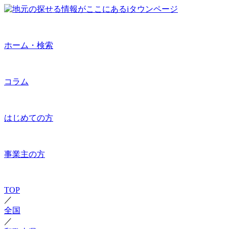
ホーム・検索
コラム
はじめての方
事業主の方
TOP
／
全国
／