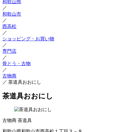
和歌山県
／
和歌山市
／
西高松
／
ショッピング・お買い物
／
専門店
／
骨とう・古物
／
古物商
／
茶道具おおにし
茶道具おおにし
古物商
茶道具
和歌山県和歌山市西高松１丁目３－８