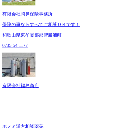
有限会社岡鼻保険事務所
保険の事ならすべてご相談ＯＫです！
和歌山県東牟婁郡那智勝浦町
0735-54-1177
有限会社福島商店
ホノミ漢方相談薬苑