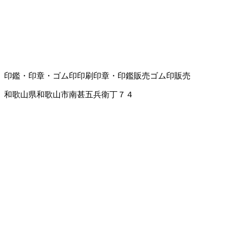
印鑑・印章・ゴム印
印刷
印章・印鑑販売
ゴム印販売
和歌山県和歌山市南甚五兵衛丁７４