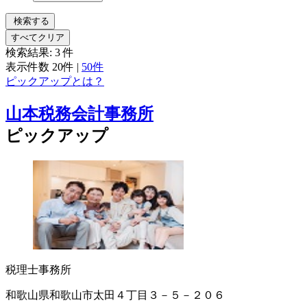
検索する
すべてクリア
検索結果:
3
件
表示件数
20件
|
50件
ピックアップとは？
山本税務会計事務所
ピックアップ
税理士事務所
和歌山県和歌山市太田４丁目３－５－２０６