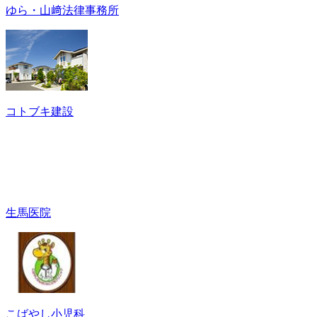
ゆら・山﨑法律事務所
コトブキ建設
生馬医院
こばやし小児科