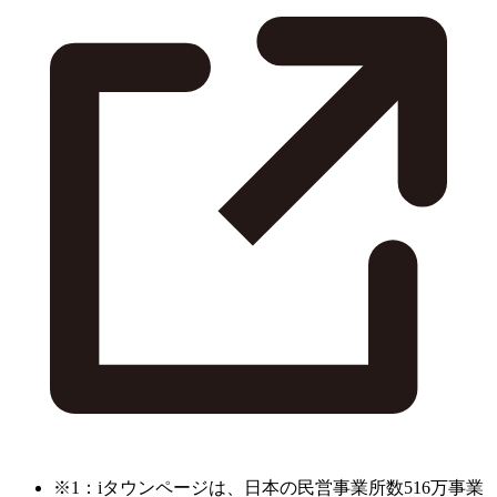
※1：iタウンページは、日本の民営事業所数516万事業