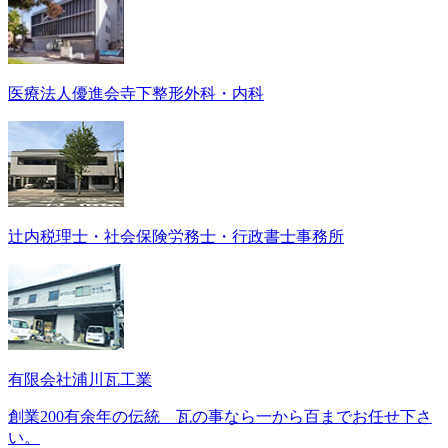
医療法人優進会寺下整形外科・内科
辻内税理士・社会保険労務士・行政書士事務所
有限会社浦川瓦工業
創業200有余年の伝統 瓦の事なら一から百までお任せ下さ
い。