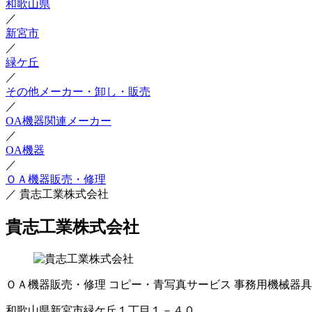
和歌山県
／
新宮市
／
緑ケ丘
／
その他メーカー・卸し・販売
／
OA機器関連メーカー
／
OA機器
／
ＯＡ機器販売・修理
／
貴志工業株式会社
貴志工業株式会社
ＯＡ機器販売・修理
コピー・青写真サービス
事務用機械器具
和歌山県新宮市緑ケ丘１丁目１－４０