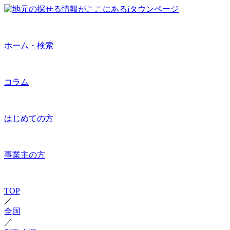
ホーム・検索
コラム
はじめての方
事業主の方
TOP
／
全国
／