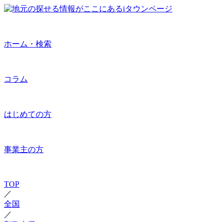
ホーム・検索
コラム
はじめての方
事業主の方
TOP
／
全国
／