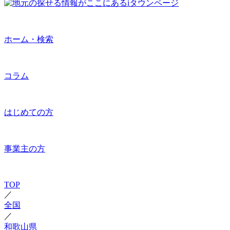
ホーム・検索
コラム
はじめての方
事業主の方
TOP
／
全国
／
和歌山県