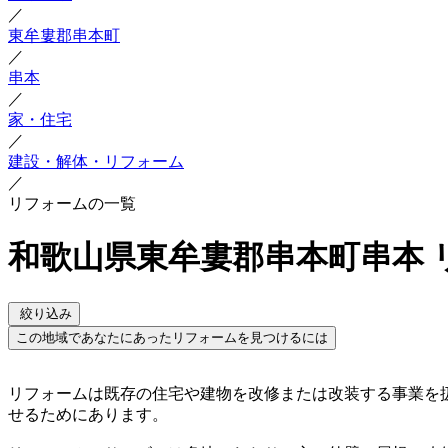
／
東牟婁郡串本町
／
串本
／
家・住宅
／
建設・解体・リフォーム
／
リフォームの一覧
和歌山県東牟婁郡串本町串本 
絞り込み
この地域であなたにあったリフォームを見つけるには
リフォームは既存の住宅や建物を改修または改装する事業を
せるためにあります。