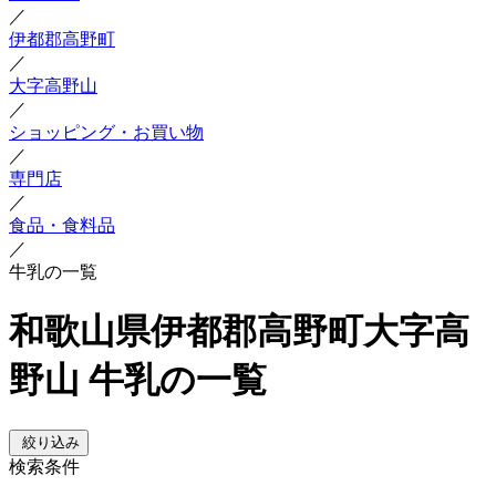
／
伊都郡高野町
／
大字高野山
／
ショッピング・お買い物
／
専門店
／
食品・食料品
／
牛乳の一覧
和歌山県伊都郡高野町大字高
野山 牛乳の一覧
絞り込み
検索条件